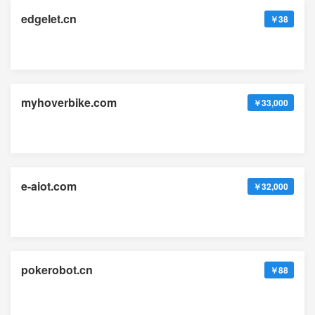
edgelet.cn
￥38
myhoverbike.com
￥33,000
e-aiot.com
￥32,000
pokerobot.cn
￥88