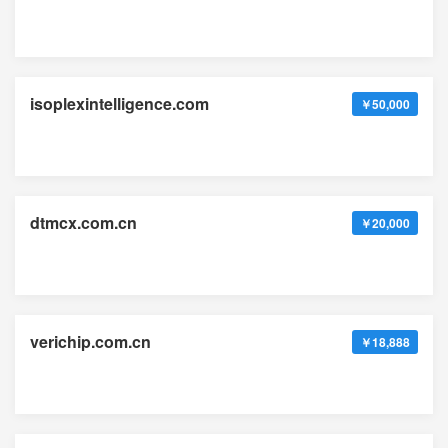
isoplexintelligence.com
￥50,000
dtmcx.com.cn
￥20,000
verichip.com.cn
￥18,888