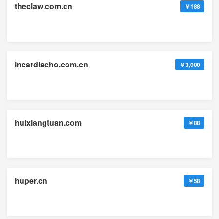
theclaw.com.cn
￥188
incardiacho.com.cn
￥3,000
huixiangtuan.com
￥88
huper.cn
￥58