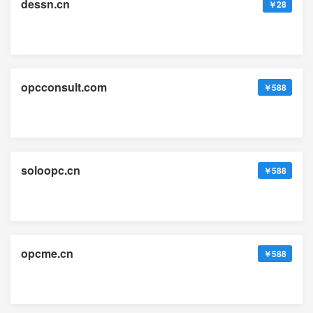
dessn.cn
￥28
opcconsult.com
￥588
soloopc.cn
￥588
opcme.cn
￥588