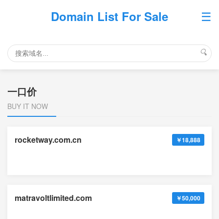
☰
Domain List For Sale
🔍
一口价
BUY IT NOW
rocketway.com.cn
￥18,888
matravoltlimited.com
￥50,000