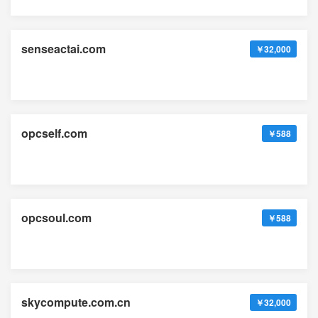
senseactai.com
￥32,000
opcself.com
￥588
opcsoul.com
￥588
skycompute.com.cn
￥32,000