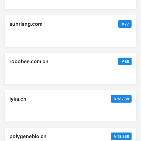
sunrisng.com
￥77
robobee.com.cn
￥88
lyka.cn
￥18,888
polygenebio.cn
￥18,888