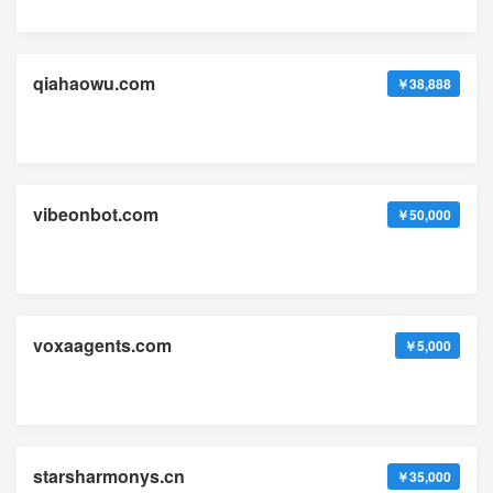
qiahaowu.com
￥38,888
vibeonbot.com
￥50,000
voxaagents.com
￥5,000
starsharmonys.cn
￥35,000