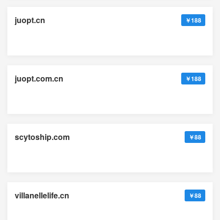
juopt.cn
￥188
juopt.com.cn
￥188
scytoship.com
￥88
villanellelife.cn
￥88