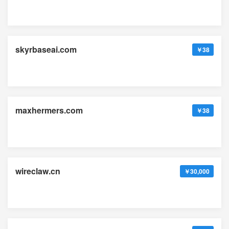
skyrbaseai.com
￥38
maxhermers.com
￥38
wireclaw.cn
￥30,000