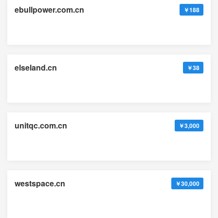
ebullpower.com.cn
￥188
elseland.cn
￥38
unitqc.com.cn
￥3,000
westspace.cn
￥30,000