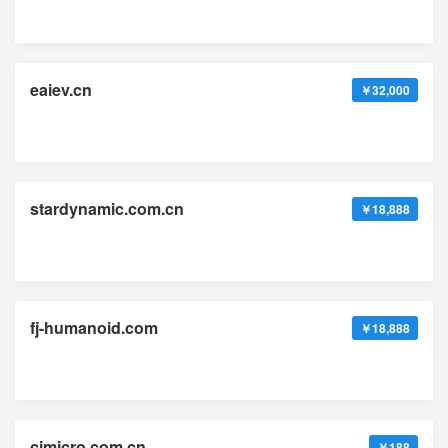
eaiev.cn
￥32,000
stardynamic.com.cn
￥18,888
fj-humanoid.com
￥18,888
cimicro.com.cn
￥188