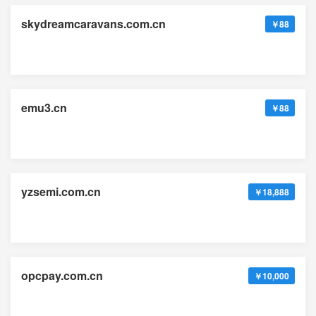
skydreamcaravans.com.cn
￥88
emu3.cn
￥88
yzsemi.com.cn
￥18,888
opcpay.com.cn
￥10,000